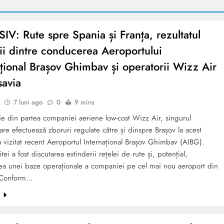
IV: Rute spre Spania și Franța, rezultatul
rii dintre conducerea Aeroportului
ațional Brașov Ghimbav și operatorii Wizz Air
savia
7 luni ago
0
9 mins
e din partea companiei aeriene low-cost Wizz Air, singurul
are efectuează zboruri regulate către și dinspre Brașov la acest
vizitat recent Aeroportul Internațional Brașov Ghimbav (AIBG).
tei a fost discutarea extinderii rețelei de rute și, potențial,
ea unei baze operaționale a companiei pe cel mai nou aeroport din
 Conform…
e