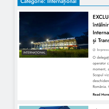
Categorie:
Internațional
EXCLUS
întâlni
Intern
și Tran
bvpress
INTERNAȚIONAL
O delegați
operator c
moment, a 
Scopul vizi
deschider
România.
Read Mor