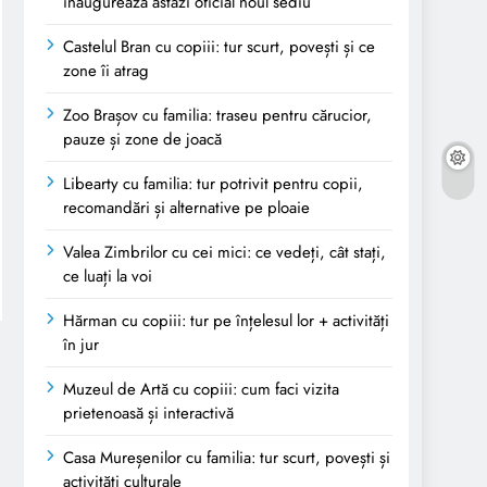
inaugurează astăzi oficial noul sediu
Castelul Bran cu copiii: tur scurt, povești și ce
zone îi atrag
Zoo Brașov cu familia: traseu pentru cărucior,
pauze și zone de joacă
Libearty cu familia: tur potrivit pentru copii,
recomandări și alternative pe ploaie
Valea Zimbrilor cu cei mici: ce vedeți, cât stați,
ce luați la voi
Hărman cu copiii: tur pe înțelesul lor + activități
în jur
Muzeul de Artă cu copiii: cum faci vizita
prietenoasă și interactivă
Casa Mureșenilor cu familia: tur scurt, povești și
activități culturale