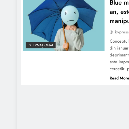
Blue m
an, es
manipu
bvpress
Conceptul 
INTERNAȚIONAL
din ianuar
deprimantă
este impor
cercetări 
Read Mor